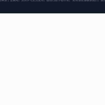
均来源于互联网，仅供学习交流使用，版权归原作者所有。 如有侵权请联系我们，我们